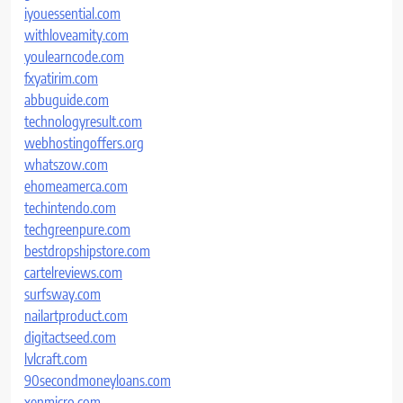
iyouessential.com
withloveamity.com
youlearncode.com
fxyatirim.com
abbuguide.com
technologyresult.com
webhostingoffers.org
whatszow.com
ehomeamerca.com
techintendo.com
techgreenpure.com
bestdropshipstore.com
cartelreviews.com
surfsway.com
nailartproduct.com
digitactseed.com
lvlcraft.com
90secondmoneyloans.com
xenmicro.com