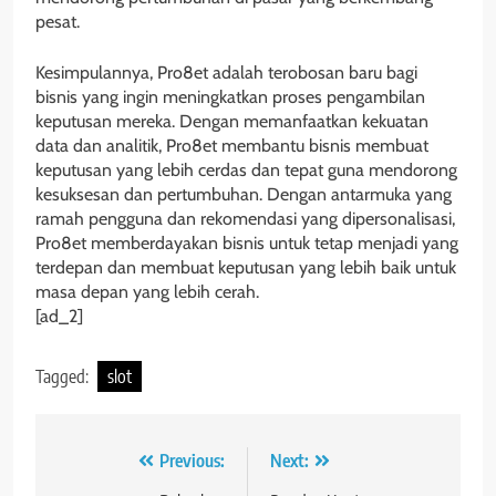
pesat.
Kesimpulannya, Pro8et adalah terobosan baru bagi
bisnis yang ingin meningkatkan proses pengambilan
keputusan mereka. Dengan memanfaatkan kekuatan
data dan analitik, Pro8et membantu bisnis membuat
keputusan yang lebih cerdas dan tepat guna mendorong
kesuksesan dan pertumbuhan. Dengan antarmuka yang
ramah pengguna dan rekomendasi yang dipersonalisasi,
Pro8et memberdayakan bisnis untuk tetap menjadi yang
terdepan dan membuat keputusan yang lebih baik untuk
masa depan yang lebih cerah.
[ad_2]
Tagged:
slot
Post
Previous:
Next: