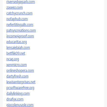
riversedgepark.com
zaseez.com
catchycrunch.com
nofaphub.com
nefertitingalls.com
patsyscreations.com
income4proof.com
educaritas.org
lensajelajah.com
betflik09.net
ncaq.org
xenmicro.com
onlineshopera.com
dartyfresh.com
lewisenterprises.net
pcsoftwarefree.org
dailylinking.com
dnafyx.com
giocolenuvole.com