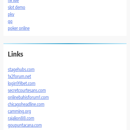
hk live
slot demo
pkv
qq
poker online
Links
stagehubs.com
1x2forum.net
login99bet.com
secretcourtesans.com
onlinebahisforum1.com
chicagoheadline.com
camming.org
rajalion88.com
goupuntacana.com