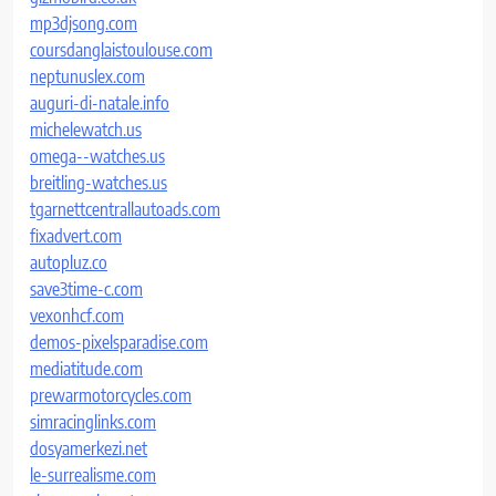
mp3djsong.com
coursdanglaistoulouse.com
neptunuslex.com
auguri-di-natale.info
michelewatch.us
omega--watches.us
breitling-watches.us
tgarnettcentrallautoads.com
fixadvert.com
autopluz.co
save3time-c.com
vexonhcf.com
demos-pixelsparadise.com
mediatitude.com
prewarmotorcycles.com
simracinglinks.com
dosyamerkezi.net
le-surrealisme.com