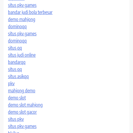
situs pkv games
bandar judi bola terbesar
demo mahjong
dominoqq
situs pkv games
dominoqq
situs qq
situs judi online
bandarqq
situs qq
situs asikqq
pkv
mahjong demo
demo slot
demo slot mahjong
demo slot gacor
situs pkv
situs pkv games