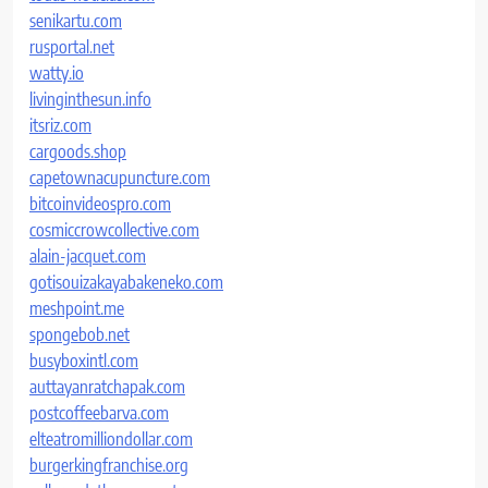
senikartu.com
rusportal.net
watty.io
livinginthesun.info
itsriz.com
cargoods.shop
capetownacupuncture.com
bitcoinvideospro.com
cosmiccrowcollective.com
alain-jacquet.com
gotisouizakayabakeneko.com
meshpoint.me
spongebob.net
busyboxintl.com
auttayanratchapak.com
postcoffeebarva.com
elteatromilliondollar.com
burgerkingfranchise.org