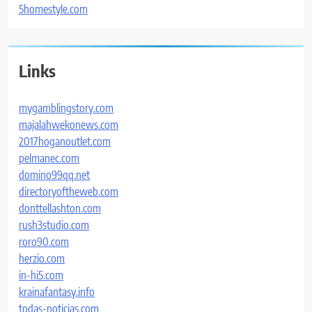
5homestyle.com
Links
mygamblingstory.com
majalahwekonews.com
2017hoganoutlet.com
pelmanec.com
domino99qq.net
directoryoftheweb.com
donttellashton.com
rush3studio.com
roro90.com
herzio.com
in-hi5.com
krainafantasy.info
todas-noticias.com