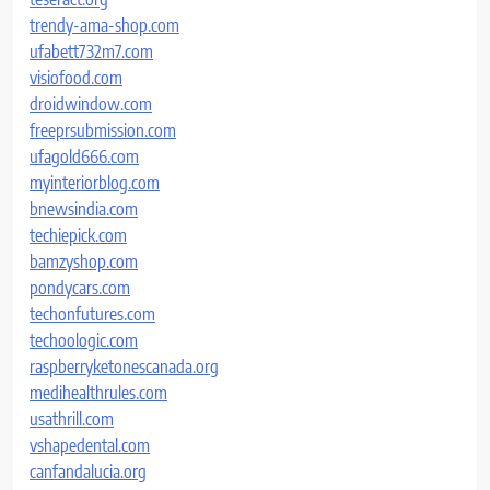
trendy-ama-shop.com
ufabett732m7.com
visiofood.com
droidwindow.com
freeprsubmission.com
ufagold666.com
myinteriorblog.com
bnewsindia.com
techiepick.com
bamzyshop.com
pondycars.com
techonfutures.com
techoologic.com
raspberryketonescanada.org
medihealthrules.com
usathrill.com
vshapedental.com
canfandalucia.org