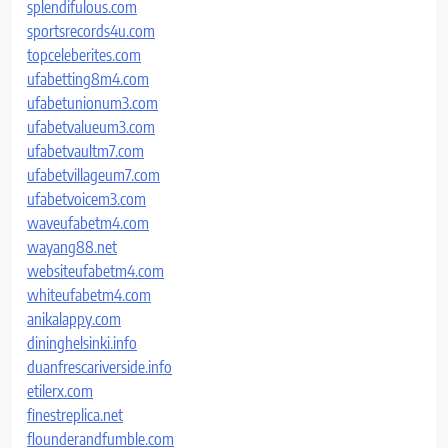
splendifulous.com
sportsrecords4u.com
topceleberites.com
ufabetting8m4.com
ufabetunionum3.com
ufabetvalueum3.com
ufabetvaultm7.com
ufabetvillageum7.com
ufabetvoicem3.com
waveufabetm4.com
wayang88.net
websiteufabetm4.com
whiteufabetm4.com
anikalappy.com
dininghelsinki.info
duanfrescariverside.info
etilerx.com
finestreplica.net
flounderandfumble.com