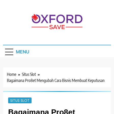
Skip
to
content
Slot Pragmatic
Raih maxwin besar hari ini dengan slot Pragmatic
Play ber-RTP tertinggi. Slot gacor ini memberikan
Play Dengan RTP
hasil maksimal setiap kali bermain.
MENU
Tertinggi, Slot
Gacor Hari Ini
Untuk Maxwin
Home
Situs Slot
Bagaimana Pro8et Mengubah Cara Bisnis Membuat Keputusan
Besar
SITUS SLOT
Bagaimana Pro8et