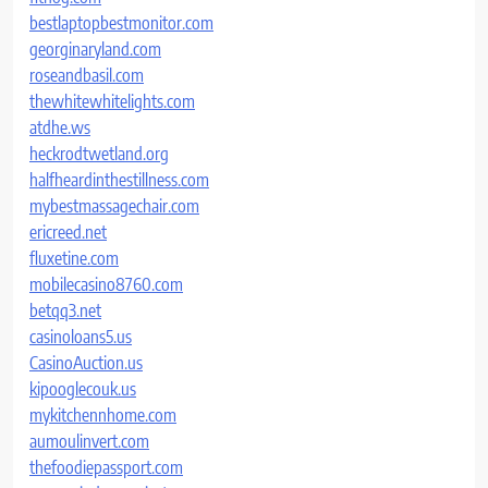
bestlaptopbestmonitor.com
georginaryland.com
roseandbasil.com
thewhitewhitelights.com
atdhe.ws
heckrodtwetland.org
halfheardinthestillness.com
mybestmassagechair.com
ericreed.net
fluxetine.com
mobilecasino8760.com
betqq3.net
casinoloans5.us
CasinoAuction.us
kipooglecouk.us
mykitchennhome.com
aumoulinvert.com
thefoodiepassport.com