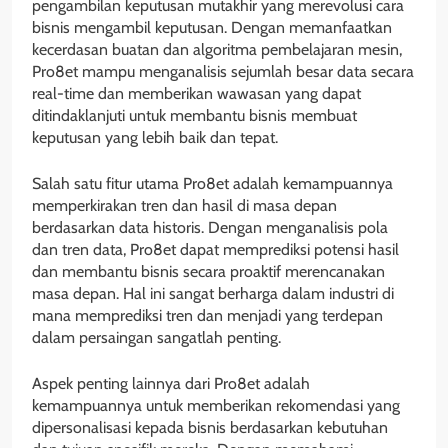
pengambilan keputusan mutakhir yang merevolusi cara
bisnis mengambil keputusan. Dengan memanfaatkan
kecerdasan buatan dan algoritma pembelajaran mesin,
Pro8et mampu menganalisis sejumlah besar data secara
real-time dan memberikan wawasan yang dapat
ditindaklanjuti untuk membantu bisnis membuat
keputusan yang lebih baik dan tepat.
Salah satu fitur utama Pro8et adalah kemampuannya
memperkirakan tren dan hasil di masa depan
berdasarkan data historis. Dengan menganalisis pola
dan tren data, Pro8et dapat memprediksi potensi hasil
dan membantu bisnis secara proaktif merencanakan
masa depan. Hal ini sangat berharga dalam industri di
mana memprediksi tren dan menjadi yang terdepan
dalam persaingan sangatlah penting.
Aspek penting lainnya dari Pro8et adalah
kemampuannya untuk memberikan rekomendasi yang
dipersonalisasi kepada bisnis berdasarkan kebutuhan