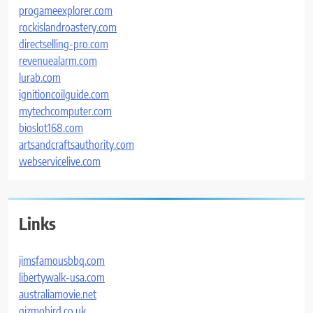
progameexplorer.com
rockislandroastery.com
directselling-pro.com
revenuealarm.com
lurab.com
ignitioncoilguide.com
mytechcomputer.com
bioslot168.com
artsandcraftsauthority.com
webservicelive.com
Links
jimsfamousbbq.com
libertywalk-usa.com
australiamovie.net
gizmobird.co.uk