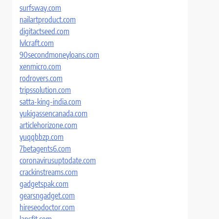
surfsway.com
nailartproduct.com
digitactseed.com
lvlcraft.com
90secondmoneyloans.com
xenmicro.com
rodrovers.com
tripssolution.com
satta-king-india.com
yukigassencanada.com
articlehorizone.com
yuqqbbzp.com
7betagents6.com
coronavirusuptodate.com
crackinstreams.com
gadgetspak.com
gearsngadget.com
hireseodoctor.com