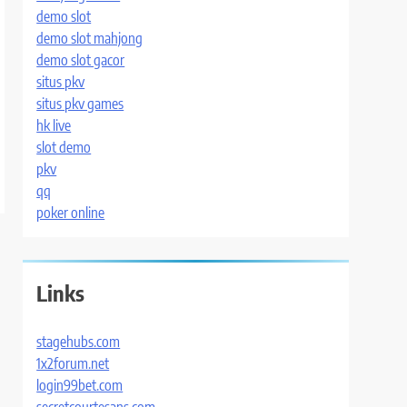
demo slot
demo slot mahjong
demo slot gacor
situs pkv
situs pkv games
hk live
slot demo
pkv
qq
poker online
Links
stagehubs.com
1x2forum.net
login99bet.com