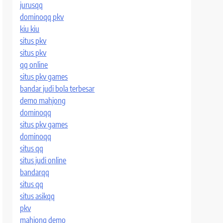
jurusqq
dominoqq pkv
kiu kiu
situs pkv
situs pkv
qq online
situs pkv games
bandar judi bola terbesar
demo mahjong
dominoqq
situs pkv games
dominoqq
situs qq
situs judi online
bandarqq
situs qq
situs asikqq
pkv
mahjong demo