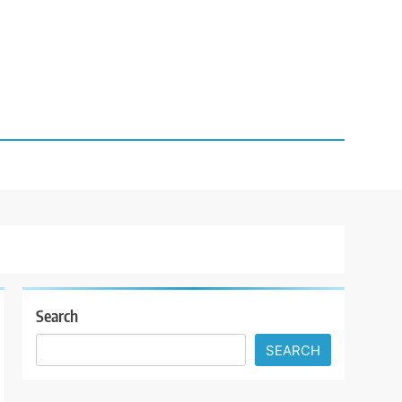
lot Gacor Hari Ini Untuk
Search
SEARCH