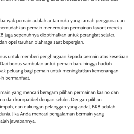
gi banyak pemain adalah antarmuka yang ramah pengguna dan
asi, memudahkan pemain menemukan permainan favorit mereka
juga sepenuhnya dioptimalkan untuk perangkat seluler,
n opsi taruhan olahraga saat bepergian.
onus untuk memberi penghargaan kepada pemain atas kesetiaan
Dari bonus sambutan untuk pemain baru hingga hadiah
nyak peluang bagi pemain untuk meningkatkan kemenangan
ih bermanfaat.
pemain yang mencari beragam pilihan permainan kasino dan
a dan kompatibel dengan seluler. Dengan pilihan
mpah, dan dukungan pelanggan yang andal, BK8 adalah
h dunia. Jika Anda mencari pengalaman bermain yang
alah jawabannya.