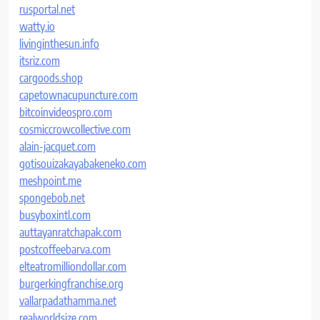
rusportal.net
watty.io
livinginthesun.info
itsriz.com
cargoods.shop
capetownacupuncture.com
bitcoinvideospro.com
cosmiccrowcollective.com
alain-jacquet.com
gotisouizakayabakeneko.com
meshpoint.me
spongebob.net
busyboxintl.com
auttayanratchapak.com
postcoffeebarva.com
elteatromilliondollar.com
burgerkingfranchise.org
vallarpadathamma.net
realworldsize.com