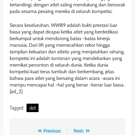
tertandingi, dengan atlet saling mendukung dan bersorak
pada sesama pesaing mereka di seluruh kompetisi.
Secara keseluruhan, WWB9 adalah bukti prestasi luar
biasa yang dapat dicapai ketika atlet yang berdedikasi
berkumpul untuk mendorong batas -batas kinerja
manusia. Dari lift yang memecahkan rekor hingga
tampilan kekuatan dan atletis yang menjatuhkan rahang,
kompetisi ini adalah tontonan yang mendebarkan yang
memikat penonton di seluruh dunia. Ketika dunia
kompetisi kuat terus tumbuh dan berkembang, jelas
bahwa para atlet yang bersaing dalam acara -acara ini
mampu mencapai hal -hal yang benar -benar luar biasa.
[ad_2]
Tagged:
slot
Post
Previous:
Next: