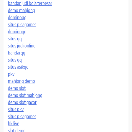
bandar judi bola terbesar
demo mahjong
dominoqq
situs pkv games
dominoqq
situs qq
situs judi online
bandarqq
situs qq
situs asikqq
pkv
mahjong demo
demo slot
demo slot mahjong
demo slot gacor
situs pkv
situs pkv games
hk live
slot demo