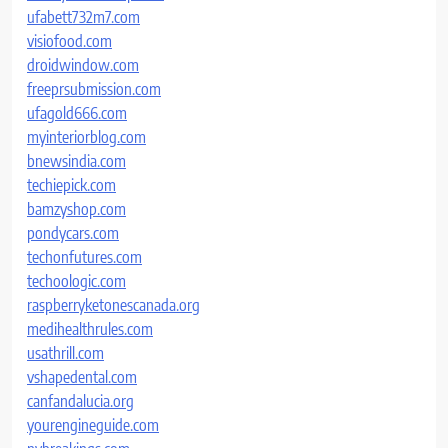
ufabett732m7.com
visiofood.com
droidwindow.com
freeprsubmission.com
ufagold666.com
myinteriorblog.com
bnewsindia.com
techiepick.com
bamzyshop.com
pondycars.com
techonfutures.com
techoologic.com
raspberryketonescanada.org
medihealthrules.com
usathrill.com
vshapedental.com
canfandalucia.org
yourengineguide.com