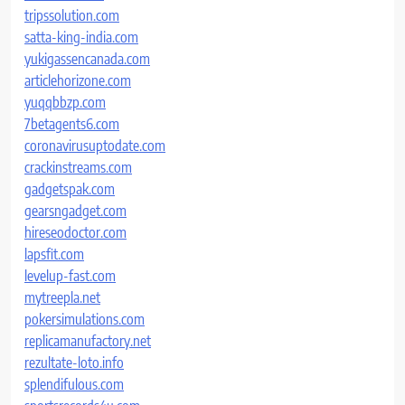
tripssolution.com
satta-king-india.com
yukigassencanada.com
articlehorizone.com
yuqqbbzp.com
7betagents6.com
coronavirusuptodate.com
crackinstreams.com
gadgetspak.com
gearsngadget.com
hireseodoctor.com
lapsfit.com
levelup-fast.com
mytreepla.net
pokersimulations.com
replicamanufactory.net
rezultate-loto.info
splendifulous.com