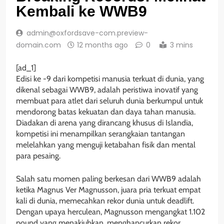
Kembali ke WWB9
admin@oxfordsave-com.preview-
domain.com
12 months ago
0
3 mins
[ad_1]
Edisi ke -9 dari kompetisi manusia terkuat di dunia, yang
dikenal sebagai WWB9, adalah peristiwa inovatif yang
membuat para atlet dari seluruh dunia berkumpul untuk
mendorong batas kekuatan dan daya tahan manusia.
Diadakan di arena yang dirancang khusus di Islandia,
kompetisi ini menampilkan serangkaian tantangan
melelahkan yang menguji ketabahan fisik dan mental
para pesaing.
Salah satu momen paling berkesan dari WWB9 adalah
ketika Magnus Ver Magnusson, juara pria terkuat empat
kali di dunia, memecahkan rekor dunia untuk deadlift.
Dengan upaya herculean, Magnusson mengangkat 1.102
pound yang menakjubkan, menghancurkan rekor