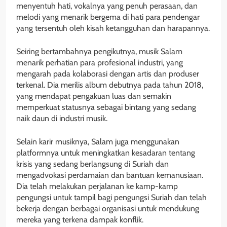
menyentuh hati, vokalnya yang penuh perasaan, dan
melodi yang menarik bergema di hati para pendengar
yang tersentuh oleh kisah ketangguhan dan harapannya.
Seiring bertambahnya pengikutnya, musik Salam
menarik perhatian para profesional industri, yang
mengarah pada kolaborasi dengan artis dan produser
terkenal. Dia merilis album debutnya pada tahun 2018,
yang mendapat pengakuan luas dan semakin
memperkuat statusnya sebagai bintang yang sedang
naik daun di industri musik.
Selain karir musiknya, Salam juga menggunakan
platformnya untuk meningkatkan kesadaran tentang
krisis yang sedang berlangsung di Suriah dan
mengadvokasi perdamaian dan bantuan kemanusiaan.
Dia telah melakukan perjalanan ke kamp-kamp
pengungsi untuk tampil bagi pengungsi Suriah dan telah
bekerja dengan berbagai organisasi untuk mendukung
mereka yang terkena dampak konflik.