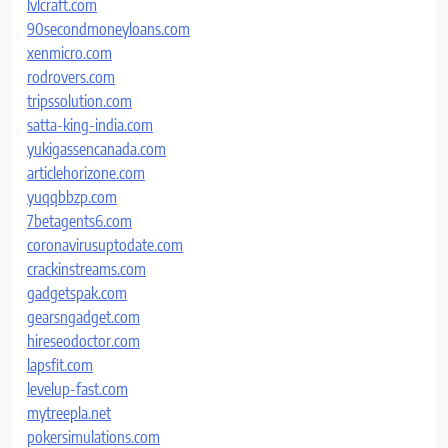
lvlcraft.com
90secondmoneyloans.com
xenmicro.com
rodrovers.com
tripssolution.com
satta-king-india.com
yukigassencanada.com
articlehorizone.com
yuqqbbzp.com
7betagents6.com
coronavirusuptodate.com
crackinstreams.com
gadgetspak.com
gearsngadget.com
hireseodoctor.com
lapsfit.com
levelup-fast.com
mytreepla.net
pokersimulations.com