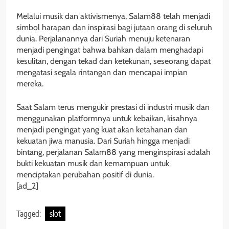
Melalui musik dan aktivismenya, Salam88 telah menjadi
simbol harapan dan inspirasi bagi jutaan orang di seluruh
dunia. Perjalanannya dari Suriah menuju ketenaran
menjadi pengingat bahwa bahkan dalam menghadapi
kesulitan, dengan tekad dan ketekunan, seseorang dapat
mengatasi segala rintangan dan mencapai impian
mereka.
Saat Salam terus mengukir prestasi di industri musik dan
menggunakan platformnya untuk kebaikan, kisahnya
menjadi pengingat yang kuat akan ketahanan dan
kekuatan jiwa manusia. Dari Suriah hingga menjadi
bintang, perjalanan Salam88 yang menginspirasi adalah
bukti kekuatan musik dan kemampuan untuk
menciptakan perubahan positif di dunia.
[ad_2]
Tagged:
slot