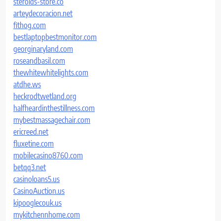
steroids-store.co
arteydecoracion.net
fithog.com
bestlaptopbestmonitor.com
georginaryland.com
roseandbasil.com
thewhitewhitelights.com
atdhe.ws
heckrodtwetland.org
halfheardinthestillness.com
mybestmassagechair.com
ericreed.net
fluxetine.com
mobilecasino8760.com
betqq3.net
casinoloans5.us
CasinoAuction.us
kipooglecouk.us
mykitchennhome.com