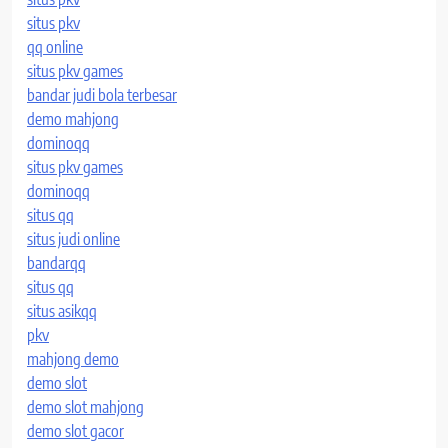
situs pkv
qq online
situs pkv games
bandar judi bola terbesar
demo mahjong
dominoqq
situs pkv games
dominoqq
situs qq
situs judi online
bandarqq
situs qq
situs asikqq
pkv
mahjong demo
demo slot
demo slot mahjong
demo slot gacor