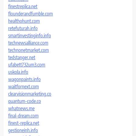
finestreplica.net
flounderandfumble.com
healthohunt.com
retefuturah.info
smartinvestinginfo.info
technewsalliance.com
technonetmarket.com
tedstanger.net
ufabett732um3.com
uskola.info
wagonpaints.info
waitfornext.com
clearvisionmarketing.co
quantum-code.co
whatnews.me
final-dream.com
finest-replica.net
gestioneinh.info