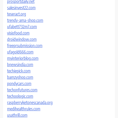
prosportdaily.net
salesinvest22.com
teseract.org
trendy-ama-shop.com
ufabett732m7.com
visiofood.com
droidwindow.com
freeprsubmission.com
ufagold666.com
myinteriorblog.com
bnewsindia.com
techiepick.com
bamzyshop.com
pondycars.com
techonfutures.com
techoologic.com
raspberryketonescanada.org
medihealthrules.com
usathrill.com