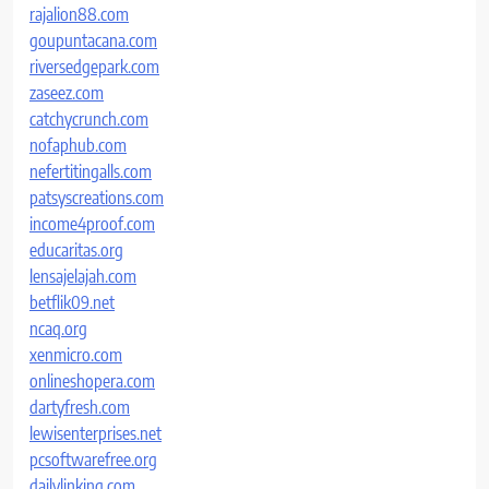
rajalion88.com
goupuntacana.com
riversedgepark.com
zaseez.com
catchycrunch.com
nofaphub.com
nefertitingalls.com
patsyscreations.com
income4proof.com
educaritas.org
lensajelajah.com
betflik09.net
ncaq.org
xenmicro.com
onlineshopera.com
dartyfresh.com
lewisenterprises.net
pcsoftwarefree.org
dailylinking.com