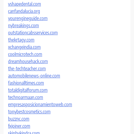
vshapedental.com
canfandalucia.org
yourengineguide.com
nybreakings.com
outstationcabsservices.com
thekrtagy.com
xchangeindia.com
coolmicrotech.com
dreamhousehack.com
the-techteacher.com
automobilenews-online.com
fashionalltimes.com
totaldigitalforum.com
technoarmaan.com
empresasposicionamientoweb.com
tonybestcosmetics.com
buzznc.com
fxjoiner.com
skinbykindra.com