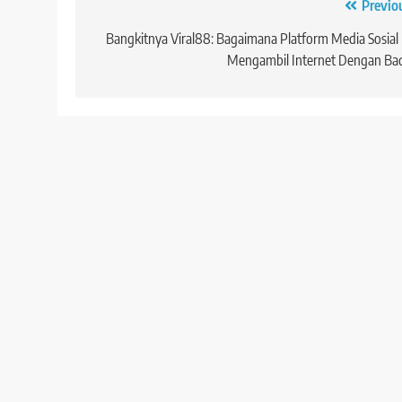
Post
Previo
navigation
Bangkitnya Viral88: Bagaimana Platform Media Sosial 
Mengambil Internet Dengan Ba