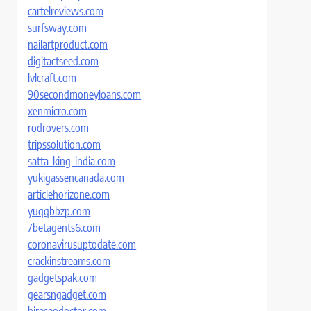
cartelreviews.com
surfsway.com
nailartproduct.com
digitactseed.com
lvlcraft.com
90secondmoneyloans.com
xenmicro.com
rodrovers.com
tripssolution.com
satta-king-india.com
yukigassencanada.com
articlehorizone.com
yuqqbbzp.com
7betagents6.com
coronavirusuptodate.com
crackinstreams.com
gadgetspak.com
gearsngadget.com