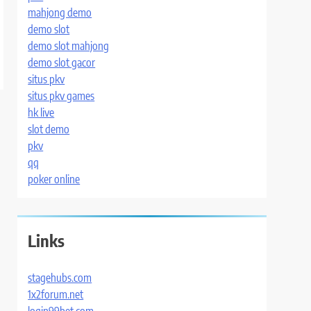
mahjong demo
demo slot
demo slot mahjong
demo slot gacor
situs pkv
situs pkv games
hk live
slot demo
pkv
qq
poker online
Links
stagehubs.com
1x2forum.net