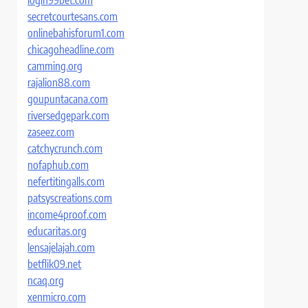
login99bet.com
secretcourtesans.com
onlinebahisforum1.com
chicagoheadline.com
camming.org
rajalion88.com
goupuntacana.com
riversedgepark.com
zaseez.com
catchycrunch.com
nofaphub.com
nefertitingalls.com
patsyscreations.com
income4proof.com
educaritas.org
lensajelajah.com
betflik09.net
ncaq.org
xenmicro.com