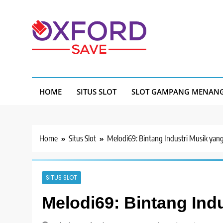
Skip
to
content
Slot Pragmatic Play 
Raih maxwin besar hari ini dengan slot Pragmatic Play ber-RTP 
Maxwin Besar
HOME
SITUS SLOT
SLOT GAMPANG MENAN
Home
Situs Slot
Melodi69: Bintang Industri Musik yan
SITUS SLOT
Melodi69: Bintang Ind