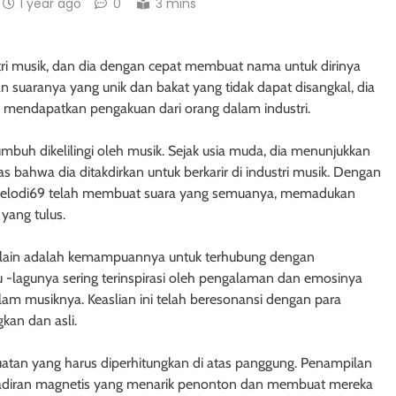
1 year ago
0
3 mins
tri musik, dan dia dengan cepat membuat nama untuk dirinya
n suaranya yang unik dan bakat yang tidak dapat disangkal, dia
 mendapatkan pengakuan dari orang dalam industri.
umbuh dikelilingi oleh musik. Sejak usia muda, dia menunjukkan
s bahwa dia ditakdirkan untuk berkarir di industri musik. Dengan
, Melodi69 telah membuat suara yang semuanya, memadukan
yang tulus.
s lain adalah kemampuannya untuk terhubung dengan
u -lagunya sering terinspirasi oleh pengalaman dan emosinya
​dalam musiknya. Keaslian ini telah beresonansi dengan para
an dan asli.
atan yang harus diperhitungkan di atas panggung. Penampilan
ehadiran magnetis yang menarik penonton dan membuat mereka