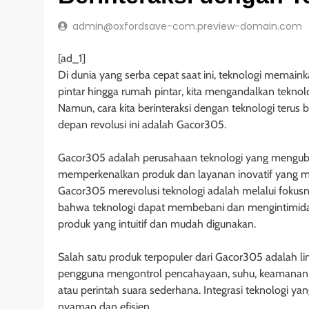
admin@oxfordsave-com.preview-domain.com
[ad_1]
Di dunia yang serba cepat saat ini, teknologi memaink
pintar hingga rumah pintar, kita mengandalkan teknol
Namun, cara kita berinteraksi dengan teknologi terus
depan revolusi ini adalah Gacor305.
Gacor305 adalah perusahaan teknologi yang mengubah
memperkenalkan produk dan layanan inovatif yang men
Gacor305 merevolusi teknologi adalah melalui fok
bahwa teknologi dapat membebani dan mengintimidas
produk yang intuitif dan mudah digunakan.
Salah satu produk terpopuler dari Gacor305 adalah l
pengguna mengontrol pencahayaan, suhu, keamanan,
atau perintah suara sederhana. Integrasi teknologi ya
nyaman dan efisien.