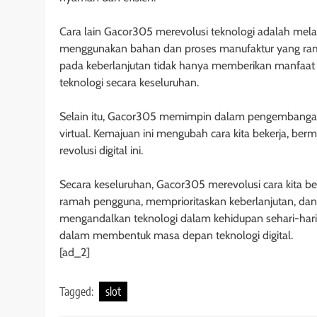
Cara lain Gacor305 merevolusi teknologi adalah mel
menggunakan bahan dan proses manufaktur yang ram
pada keberlanjutan tidak hanya memberikan manfaat ba
teknologi secara keseluruhan.
Selain itu, Gacor305 memimpin dalam pengembangan t
virtual. Kemajuan ini mengubah cara kita bekerja, be
revolusi digital ini.
Secara keseluruhan, Gacor305 merevolusi cara kita b
ramah pengguna, memprioritaskan keberlanjutan, dan 
mengandalkan teknologi dalam kehidupan sehari-har
dalam membentuk masa depan teknologi digital.
[ad_2]
Tagged:
slot