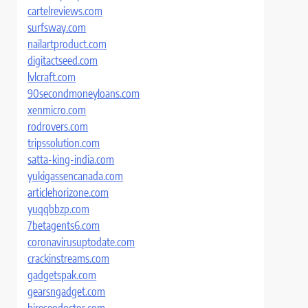
cartelreviews.com
surfsway.com
nailartproduct.com
digitactseed.com
lvlcraft.com
90secondmoneyloans.com
xenmicro.com
rodrovers.com
tripssolution.com
satta-king-india.com
yukigassencanada.com
articlehorizone.com
yuqqbbzp.com
7betagents6.com
coronavirusuptodate.com
crackinstreams.com
gadgetspak.com
gearsngadget.com