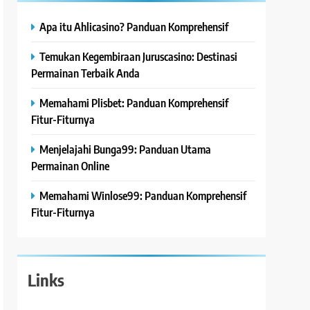
Apa itu Ahlicasino? Panduan Komprehensif
Temukan Kegembiraan Juruscasino: Destinasi
Permainan Terbaik Anda
Memahami Plisbet: Panduan Komprehensif
Fitur-Fiturnya
Menjelajahi Bunga99: Panduan Utama
Permainan Online
Memahami Winlose99: Panduan Komprehensif
Fitur-Fiturnya
Links