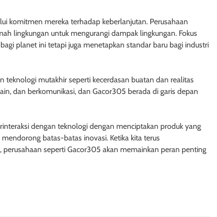
alui komitmen mereka terhadap keberlanjutan. Perusahaan
ah lingkungan untuk mengurangi dampak lingkungan. Fokus
gi planet ini tetapi juga menetapkan standar baru bagi industri
eknologi mutakhir seperti kecerdasan buatan dan realitas
rmain, dan berkomunikasi, dan Gacor305 berada di garis depan
erinteraksi dengan teknologi dengan menciptakan produk yang
mendorong batas-batas inovasi. Ketika kita terus
i, perusahaan seperti Gacor305 akan memainkan peran penting