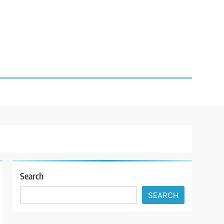
lot Gacor Hari Ini Untuk
Search
SEARCH