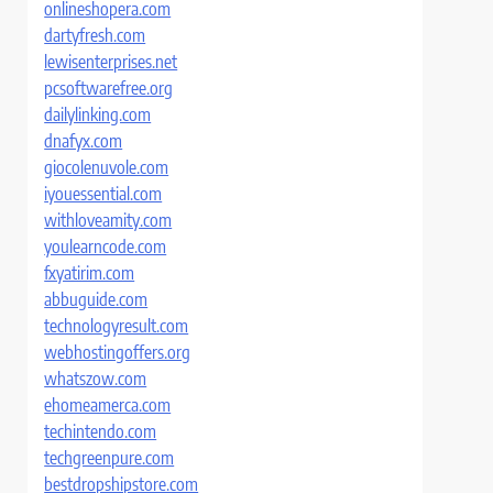
onlineshopera.com
dartyfresh.com
lewisenterprises.net
pcsoftwarefree.org
dailylinking.com
dnafyx.com
giocolenuvole.com
iyouessential.com
withloveamity.com
youlearncode.com
fxyatirim.com
abbuguide.com
technologyresult.com
webhostingoffers.org
whatszow.com
ehomeamerca.com
techintendo.com
techgreenpure.com
bestdropshipstore.com