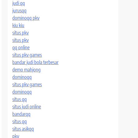
judi qq
jurusqq
dominoqq pkv
kiu kiu
situs pkv
situs pkv
qq online
situs pkv games
bandar judi bola terbesar
demo mahjong
dominoqq
situs pkv games
dominoqq
situs qq
situs judi online
bandarqq
situs qq
situs asikqq
pkv