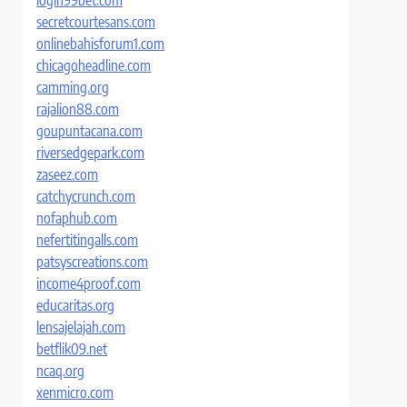
login99bet.com
secretcourtesans.com
onlinebahisforum1.com
chicagoheadline.com
camming.org
rajalion88.com
goupuntacana.com
riversedgepark.com
zaseez.com
catchycrunch.com
nofaphub.com
nefertitingalls.com
patsyscreations.com
income4proof.com
educaritas.org
lensajelajah.com
betflik09.net
ncaq.org
xenmicro.com