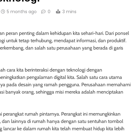
5 months ago
0
3 mins
an peran penting dalam kehidupan kita sehari-hari. Dari ponsel
ogi untuk tetap terhubung, mendapat informasi, dan produktif.
 berkembang, dan salah satu perusahaan yang berada di garis
 cara kita berinteraksi dengan teknologi dengan
ingkatkan pengalaman digital kita. Salah satu cara utama
usnya pada desain yang ramah pengguna. Perusahaan memahami
i banyak orang, sehingga misi mereka adalah menciptakan
ini perangkat rumah pintarnya. Perangkat ini memungkinkan
 dan lainnya di rumah hanya dengan satu sentuhan tombol
ng lancar ke dalam rumah kita telah membuat hidup kita lebih