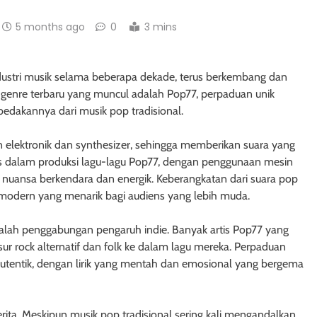
5 months ago
0
3 mins
ustri musik selama beberapa dekade, terus berkembang dan
genre terbaru yang muncul adalah Pop77, perpaduan unik
edakannya dari musik pop tradisional.
n elektronik dan synthesizer, sehingga memberikan suara yang
 jelas dalam produksi lagu-lagu Pop77, dengan penggunaan mesin
nuansa berkendara dan energik. Keberangkatan dari suara pop
modern yang menarik bagi audiens yang lebih muda.
ah penggabungan pengaruh indie. Banyak artis Pop77 yang
ur rock alternatif dan folk ke dalam lagu mereka. Perpaduan
 autentik, dengan lirik yang mentah dan emosional yang bergema
rita. Meskipun musik pop tradisional sering kali mengandalkan