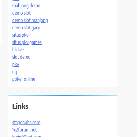
mahjong demo
demo slot
demo slot mahjong
demo slot gacor
situs pkv
situs pkv games
hk live
slot demo
pkv
qq
poker online
Links
stagehubs.com
1x2forum.net