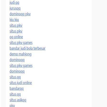
judi qq
jurusqq
dominoqq pkv
kiu kiu
situs pkv
situs pkv
qq online
situs pkv games
bandar judi bola terbesar
demo mahjong
dominoqq
situs pkv games
dominoqq
situs qq
situs judi online
bandarqq
situs qq
situs asikqq
pkv