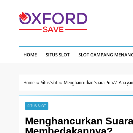
Skip
to
content
Slot Pragmatic Play 
Raih maxwin besar hari ini dengan slot Pragmatic Play ber-RTP 
Maxwin Besar
HOME
SITUS SLOT
SLOT GAMPANG MENAN
Home
Situs Slot
Menghancurkan Suara Pop77: Apa y
SITUS SLOT
Menghancurkan Suara
Membedakannya?