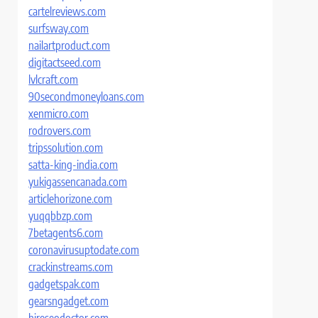
cartelreviews.com
surfsway.com
nailartproduct.com
digitactseed.com
lvlcraft.com
90secondmoneyloans.com
xenmicro.com
rodrovers.com
tripssolution.com
satta-king-india.com
yukigassencanada.com
articlehorizone.com
yuqqbbzp.com
7betagents6.com
coronavirusuptodate.com
crackinstreams.com
gadgetspak.com
gearsngadget.com