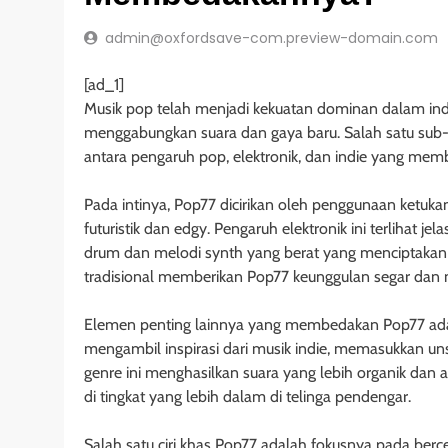
admin@oxfordsave-com.preview-domain.com
[ad_1]
Musik pop telah menjadi kekuatan dominan dalam ind
menggabungkan suara dan gaya baru. Salah satu sub-
antara pengaruh pop, elektronik, dan indie yang memb
Pada intinya, Pop77 dicirikan oleh penggunaan ketuka
futuristik dan edgy. Pengaruh elektronik ini terlihat
drum dan melodi synth yang berat yang menciptakan 
tradisional memberikan Pop77 keunggulan segar dan 
Elemen penting lainnya yang membedakan Pop77 adal
mengambil inspirasi dari musik indie, memasukkan uns
genre ini menghasilkan suara yang lebih organik dan
di tingkat yang lebih dalam di telinga pendengar.
Salah satu ciri khas Pop77 adalah fokusnya pada berce