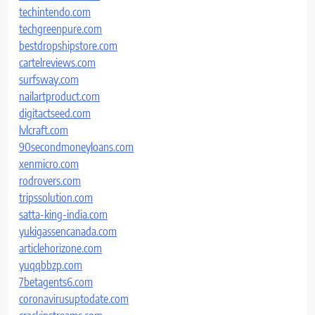
techintendo.com
techgreenpure.com
bestdropshipstore.com
cartelreviews.com
surfsway.com
nailartproduct.com
digitactseed.com
lvlcraft.com
90secondmoneyloans.com
xenmicro.com
rodrovers.com
tripssolution.com
satta-king-india.com
yukigassencanada.com
articlehorizone.com
yuqqbbzp.com
7betagents6.com
coronavirusuptodate.com