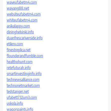
waveufabetm4.com
wayang88.net
websiteufabetm4.com
whiteufabetm4.com
anikalappy.com
dininghelsinki.info
duanfrescariverside.info
etilerx.com
finestreplica.net
flounderandfumble.com
healthohunt.com
retefuturah.info
smartinvestinginfo.info
technewsalliance.com
technonetmarket.com
tedstanger.net
ufabett732um3.com
uskola.info
wagonpaints.info