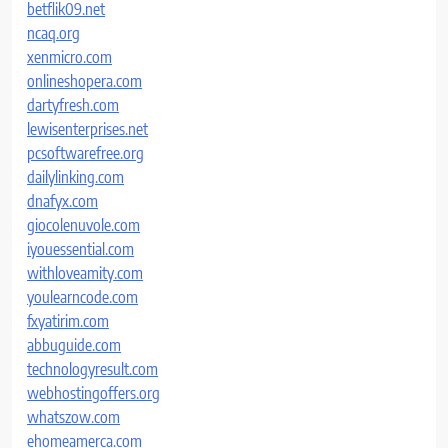
betflik09.net
ncaq.org
xenmicro.com
onlineshopera.com
dartyfresh.com
lewisenterprises.net
pcsoftwarefree.org
dailylinking.com
dnafyx.com
giocolenuvole.com
iyouessential.com
withloveamity.com
youlearncode.com
fxyatirim.com
abbuguide.com
technologyresult.com
webhostingoffers.org
whatszow.com
ehomeamerca.com