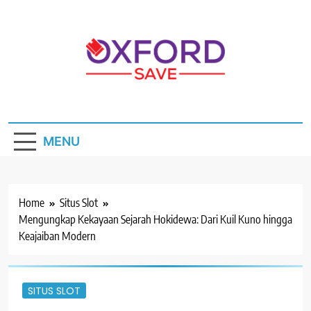
Skip
to
content
Slot Pragmatic
Raih maxwin besar hari ini dengan slot Pragmatic
Play ber-RTP tertinggi. Slot gacor ini memberikan
Play Dengan RTP
hasil maksimal setiap kali bermain.
MENU
Tertinggi, Slot
Gacor Hari Ini
Untuk Maxwin
Home
Situs Slot
Mengungkap Kekayaan Sejarah Hokidewa: Dari Kuil Kuno hingga
Besar
Keajaiban Modern
SITUS SLOT