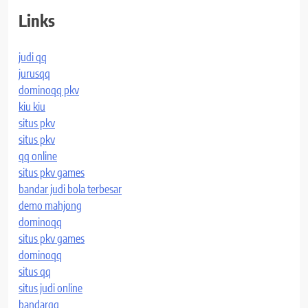
Links
judi qq
jurusqq
dominoqq pkv
kiu kiu
situs pkv
situs pkv
qq online
situs pkv games
bandar judi bola terbesar
demo mahjong
dominoqq
situs pkv games
dominoqq
situs qq
situs judi online
bandarqq