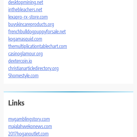
desktopmining.net
inthebleachers.net
lexapro-rx-store.com
buyskincareproducts.org
frenchbulldogpuppyforsale.net
kogamasquid.com
themultiplicationtablechart.com
casinoglamour.org
dextercoin.io
christianarticledirectory.org
5homestyle.com
Links
mygamblingstory.com
majalahwekonews.com
2017hoganoutlet.com