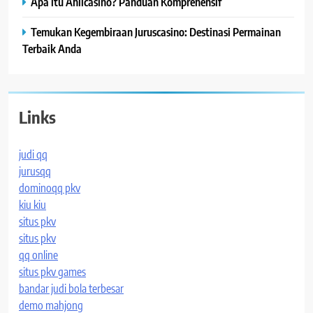
Apa itu Ahlicasino? Panduan Komprehensif
Temukan Kegembiraan Juruscasino: Destinasi Permainan
Terbaik Anda
Links
judi qq
jurusqq
dominoqq pkv
kiu kiu
situs pkv
situs pkv
qq online
situs pkv games
bandar judi bola terbesar
demo mahjong