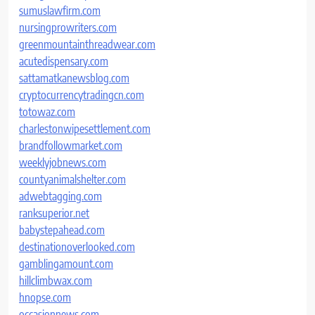
sumuslawfirm.com
nursingprowriters.com
greenmountainthreadwear.com
acutedispensary.com
sattamatkanewsblog.com
cryptocurrencytradingcn.com
totowaz.com
charlestonwipesettlement.com
brandfollowmarket.com
weeklyjobnews.com
countyanimalshelter.com
adwebtagging.com
ranksuperior.net
babystepahead.com
destinationoverlooked.com
gamblingamount.com
hillclimbwax.com
hnopse.com
occasionnews.com