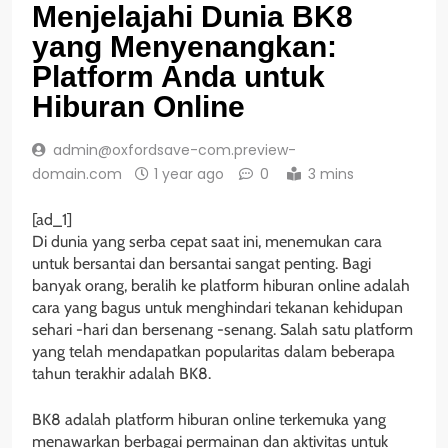
Menjelajahi Dunia BK8
yang Menyenangkan:
Platform Anda untuk
Hiburan Online
admin@oxfordsave-com.preview-
domain.com
1 year ago
0
3 mins
[ad_1]
Di dunia yang serba cepat saat ini, menemukan cara
untuk bersantai dan bersantai sangat penting. Bagi
banyak orang, beralih ke platform hiburan online adalah
cara yang bagus untuk menghindari tekanan kehidupan
sehari -hari dan bersenang -senang. Salah satu platform
yang telah mendapatkan popularitas dalam beberapa
tahun terakhir adalah BK8.
BK8 adalah platform hiburan online terkemuka yang
menawarkan berbagai permainan dan aktivitas untuk