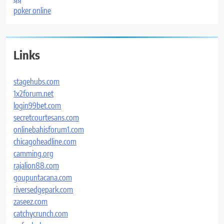
poker online
Links
stagehubs.com
1x2forum.net
login99bet.com
secretcourtesans.com
onlinebahisforum1.com
chicagoheadline.com
camming.org
rajalion88.com
goupuntacana.com
riversedgepark.com
zaseez.com
catchycrunch.com