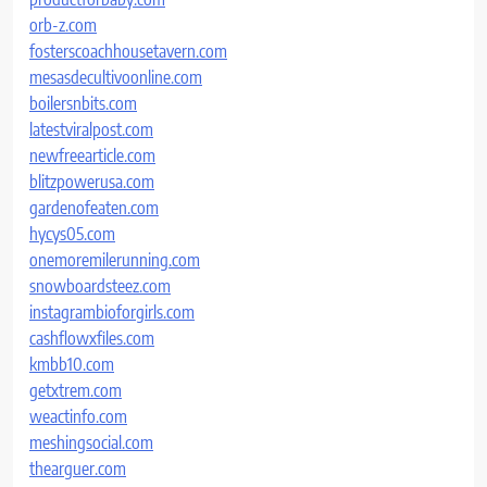
orb-z.com
fosterscoachhousetavern.com
mesasdecultivoonline.com
boilersnbits.com
latestviralpost.com
newfreearticle.com
blitzpowerusa.com
gardenofeaten.com
hycys05.com
onemoremilerunning.com
snowboardsteez.com
instagrambioforgirls.com
cashflowxfiles.com
kmbb10.com
getxtrem.com
weactinfo.com
meshingsocial.com
thearguer.com