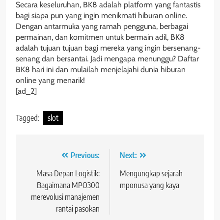
Secara keseluruhan, BK8 adalah platform yang fantastis
bagi siapa pun yang ingin menikmati hiburan online.
Dengan antarmuka yang ramah pengguna, berbagai
permainan, dan komitmen untuk bermain adil, BK8
adalah tujuan tujuan bagi mereka yang ingin bersenang-
senang dan bersantai. Jadi mengapa menunggu? Daftar
BK8 hari ini dan mulailah menjelajahi dunia hiburan
online yang menarik!
[ad_2]
Tagged:
slot
Post
Previous:
Next:
navigation
Masa Depan Logistik:
Mengungkap sejarah
Bagaimana MPO300
mponusa yang kaya
merevolusi manajemen
rantai pasokan