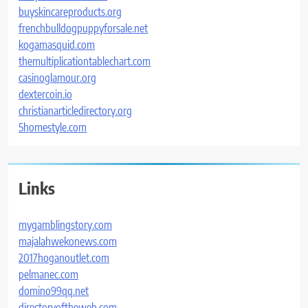
buyskincareproducts.org
frenchbulldogpuppyforsale.net
kogamasquid.com
themultiplicationtablechart.com
casinoglamour.org
dextercoin.io
christianarticledirectory.org
5homestyle.com
Links
mygamblingstory.com
majalahwekonews.com
2017hoganoutlet.com
pelmanec.com
domino99qq.net
directoryoftheweb.com