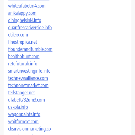
whiteufabetm4.com
anikalappy.com
dininghelsinki.info
duanfrescariverside.info
etilerx.com
finestreplica.net
flounderandfumble.com
healthohunt.com
retefuturah.info
smartinvestinginfo.info
technewsalliance.com
technonetmarket.com
tedstanger.net
ufabett732um3.com
uskola.info
wagonpaints.info
waitfornext.com
clearvisionmarketing.co