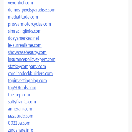
vexonhcf.com
demos-pixelsparadise.com
mediatitude.com
prewarmotorcycles.com
simracinglinks.com
dosyamerkezi.net
le-surrealisme.com
showcasebeauty.com
insurancepolicyexpert.com
statkeycompany.com
carolinadeckbuilders.com
topinvestingblog.com
top50tools.com
the-rep.com
saltyfranks.com
annerani.com
jazzatude.com
0022pa.com
zeroshare.info