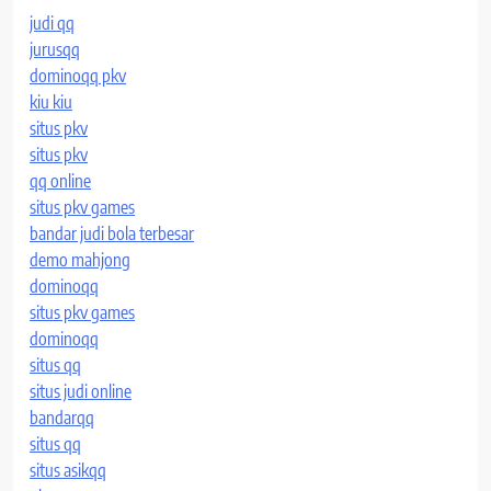
judi qq
jurusqq
dominoqq pkv
kiu kiu
situs pkv
situs pkv
qq online
situs pkv games
bandar judi bola terbesar
demo mahjong
dominoqq
situs pkv games
dominoqq
situs qq
situs judi online
bandarqq
situs qq
situs asikqq