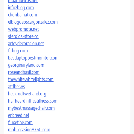
muambeiros.net
infozblog.com
chonbaihat.com
elblogdeoscargonzalez.com
webpromote.net
steroids-store.co
arteydecoracion.net
fithog.com
bestlaptopbestmonitor.com
georginaryland.com
roseandbasil.com
thewhitewhitelights.com
atdhe.ws
heckrodtwetland.org
halfheardinthestillness.com
mybestmassagechair.com
ericreed.net
fluxetine.com
mobilecasino8760.com