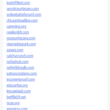
login99bet.com
secretcourtesans.com
onlinebahisforum1.com
chicagoheadline.com
camming.org
rajalion88.com
goupuntacana.com
riversedgepark.com
zaseez.com
catchycrunch.com
nofaphub.com
nefertitingalls.com
patsyscreations.com
income4proof.com
educaritas.org
lensajelajah.com
betflik09.net
ncaq.org
xenmicro.com