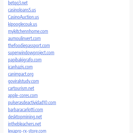
betqq3.net
casinoloans5.us
CasinoAuction.us
kipooglecouk.us
mykitchennhome.com
aumoulinvert.com
thefoodiepassport.com
superwindowproject.com
papibakigrafo.com
icanhazjs.com
canimpact.org
goviralstudy.com
cartourism.net
apple-cores.com
pulserasdeactividad10.com
barbaracarlotti.com
desktopmining.net
inthebleachers.net
lexapro-rx-store.com