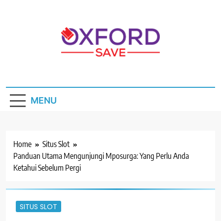
Skip
to
content
Slot Pragmatic
Raih maxwin besar hari ini dengan slot Pragmatic
Play ber-RTP tertinggi. Slot gacor ini memberikan
Play Dengan RTP
hasil maksimal setiap kali bermain.
MENU
Tertinggi, Slot
Gacor Hari Ini
Untuk Maxwin
Home
Situs Slot
Panduan Utama Mengunjungi Mposurga: Yang Perlu Anda
Besar
Ketahui Sebelum Pergi
SITUS SLOT