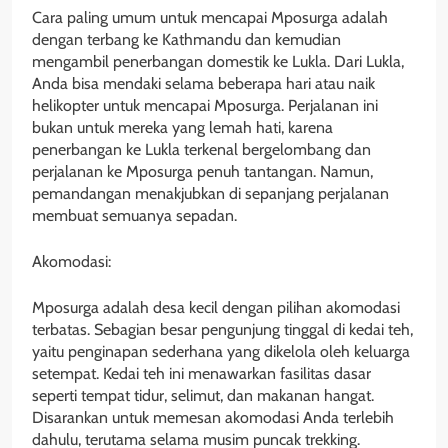
Cara paling umum untuk mencapai Mposurga adalah
dengan terbang ke Kathmandu dan kemudian
mengambil penerbangan domestik ke Lukla. Dari Lukla,
Anda bisa mendaki selama beberapa hari atau naik
helikopter untuk mencapai Mposurga. Perjalanan ini
bukan untuk mereka yang lemah hati, karena
penerbangan ke Lukla terkenal bergelombang dan
perjalanan ke Mposurga penuh tantangan. Namun,
pemandangan menakjubkan di sepanjang perjalanan
membuat semuanya sepadan.
Akomodasi:
Mposurga adalah desa kecil dengan pilihan akomodasi
terbatas. Sebagian besar pengunjung tinggal di kedai teh,
yaitu penginapan sederhana yang dikelola oleh keluarga
setempat. Kedai teh ini menawarkan fasilitas dasar
seperti tempat tidur, selimut, dan makanan hangat.
Disarankan untuk memesan akomodasi Anda terlebih
dahulu, terutama selama musim puncak trekking.