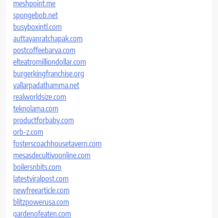
meshpoint.me
spongebob.net
busyboxintl.com
auttayanratchapak.com
postcoffeebarva.com
elteatromilliondollar.com
burgerkingfranchise.org
vallarpadathamma.net
realworldsize.com
teknolama.com
productforbaby.com
orb-z.com
fosterscoachhousetavern.com
mesasdecultivoonline.com
boilersnbits.com
latestviralpost.com
newfreearticle.com
blitzpowerusa.com
gardenofeaten.com