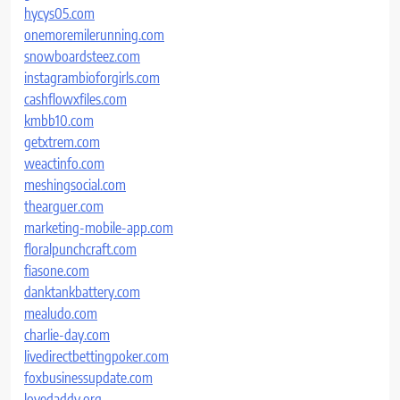
hycys05.com
onemoremilerunning.com
snowboardsteez.com
instagrambioforgirls.com
cashflowxfiles.com
kmbb10.com
getxtrem.com
weactinfo.com
meshingsocial.com
thearguer.com
marketing-mobile-app.com
floralpunchcraft.com
fiasone.com
danktankbattery.com
mealudo.com
charlie-day.com
livedirectbettingpoker.com
foxbusinessupdate.com
lovedaddy.org