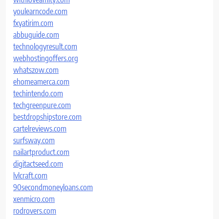
youlearncode.com
fxyatirim.com
abbuguide.com
technologyresult.com
webhostingoffers.org
whatszow.com
ehomeamerca.com
techintendo.com
techgreenpure.com
bestdropshipstore.com
cartelreviews.com
surfsway.com
nailartproduct.com
digitactseed.com
lvlcraft.com
90secondmoneyloans.com
xenmicro.com
rodrovers.com