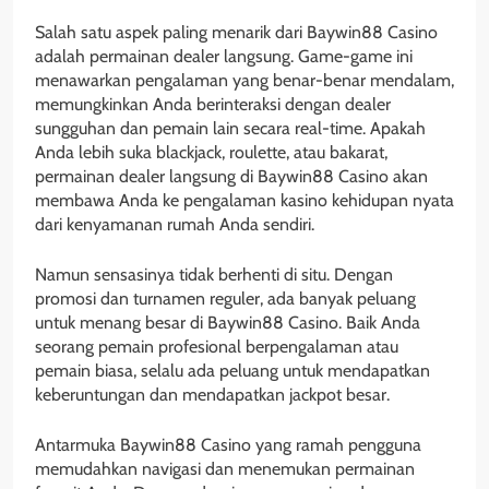
Salah satu aspek paling menarik dari Baywin88 Casino
adalah permainan dealer langsung. Game-game ini
menawarkan pengalaman yang benar-benar mendalam,
memungkinkan Anda berinteraksi dengan dealer
sungguhan dan pemain lain secara real-time. Apakah
Anda lebih suka blackjack, roulette, atau bakarat,
permainan dealer langsung di Baywin88 Casino akan
membawa Anda ke pengalaman kasino kehidupan nyata
dari kenyamanan rumah Anda sendiri.
Namun sensasinya tidak berhenti di situ. Dengan
promosi dan turnamen reguler, ada banyak peluang
untuk menang besar di Baywin88 Casino. Baik Anda
seorang pemain profesional berpengalaman atau
pemain biasa, selalu ada peluang untuk mendapatkan
keberuntungan dan mendapatkan jackpot besar.
Antarmuka Baywin88 Casino yang ramah pengguna
memudahkan navigasi dan menemukan permainan