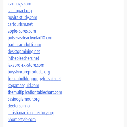
icanhazjs.com
canimpact.org
goviralstudy.com
cartourism.net
apple-cores.com
pulserasdeactividad10.com
barbaracarlotti.com
desktopmining.net
inthebleachers.net
lexapro-rx-store.com
buyskincareproducts.org
frenchbulldogpuppyforsale.net
kogamasquid.com
themultiplicationtablechart.com
casinoglamour.org
dextercoin.io
christianarticledirectory.org
5homestyle.com