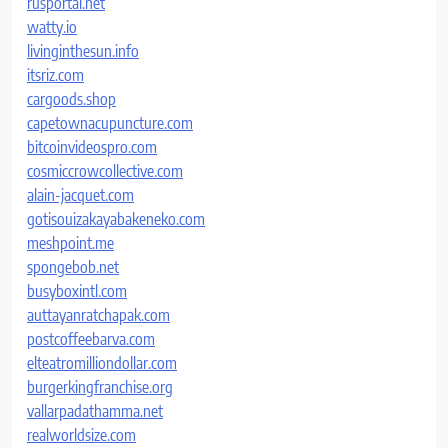
rusportal.net
watty.io
livinginthesun.info
itsriz.com
cargoods.shop
capetownacupuncture.com
bitcoinvideospro.com
cosmiccrowcollective.com
alain-jacquet.com
gotisouizakayabakeneko.com
meshpoint.me
spongebob.net
busyboxintl.com
auttayanratchapak.com
postcoffeebarva.com
elteatromilliondollar.com
burgerkingfranchise.org
vallarpadathamma.net
realworldsize.com