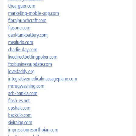
thearguer.com
marketing-mobile-app.com
floralpunchcraft.com
fiasone.com
danktankbattery.com
mealudo.com
charlie-day.com
livedirectbettingpoker.com
foxbusinessupdate.com
lovedaddy.org
integrativemedicalmassageplano.com
mrrugwashing.com
acb-bankia.com
flash-es.net
upshak.com
backsilo.com
siviralqq.com
impressionresorthoian.com