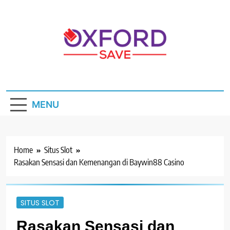
Skip
to
content
Slot Pragmatic
Raih maxwin besar hari ini dengan slot Pragmatic
Play ber-RTP tertinggi. Slot gacor ini memberikan
Play Dengan RTP
hasil maksimal setiap kali bermain.
MENU
Tertinggi, Slot
Gacor Hari Ini
Untuk Maxwin
Home
Situs Slot
Rasakan Sensasi dan Kemenangan di Baywin88 Casino
Besar
SITUS SLOT
Rasakan Sensasi dan