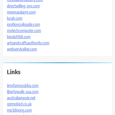
directselling-pro.com
revenuealarm.com
lurab.com
ignitioncoilguide.com
mytechcomputer.com
bioslot168.com
artsandcraftsauthority.com
webservicelive.com
Links
jimsfamousbbq.com
libertywalk-usa.com
australiamovie.net
gizmobird.co.uk
mp3djsong.com