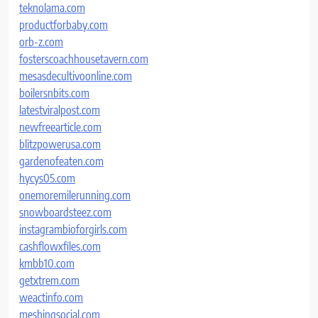
teknolama.com
productforbaby.com
orb-z.com
fosterscoachhousetavern.com
mesasdecultivoonline.com
boilersnbits.com
latestviralpost.com
newfreearticle.com
blitzpowerusa.com
gardenofeaten.com
hycys05.com
onemoremilerunning.com
snowboardsteez.com
instagrambioforgirls.com
cashflowxfiles.com
kmbb10.com
getxtrem.com
weactinfo.com
meshingsocial.com