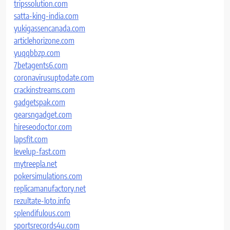
tripssolution.com
satta-king-india.com
yukigassencanada.com
articlehorizone.com
yuqqbbzp.com
7betagents6.com
coronavirusuptodate.com
crackinstreams.com
gadgetspak.com
gearsngadget.com
hireseodoctor.com
lapsfit.com
levelup-fast.com
mytreepla.net
pokersimulations.com
replicamanufactory.net
rezultate-loto.info
splendifulous.com
sportsrecords4u.com