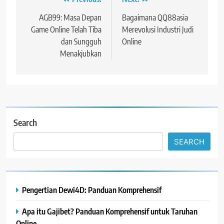
Post
navigation
AGB99: Masa Depan
Bagaimana QQ88asia
Game Online Telah Tiba
Merevolusi Industri Judi
dan Sungguh
Online
Menakjubkan
Search
SEARCH
Pengertian Dewi4D: Panduan Komprehensif
Apa itu Gajibet? Panduan Komprehensif untuk Taruhan
Online