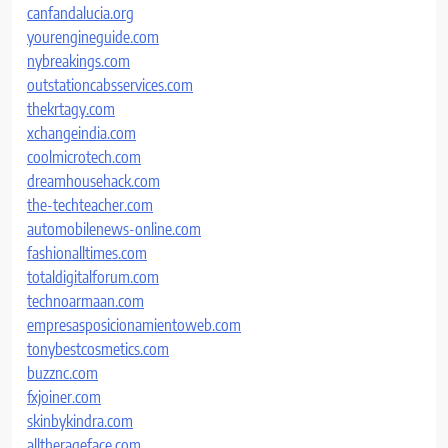
canfandalucia.org
yourengineguide.com
nybreakings.com
outstationcabsservices.com
thekrtagy.com
xchangeindia.com
coolmicrotech.com
dreamhousehack.com
the-techteacher.com
automobilenews-online.com
fashionalltimes.com
totaldigitalforum.com
technoarmaan.com
empresasposicionamientoweb.com
tonybestcosmetics.com
buzznc.com
fxjoiner.com
skinbykindra.com
alltherageface.com