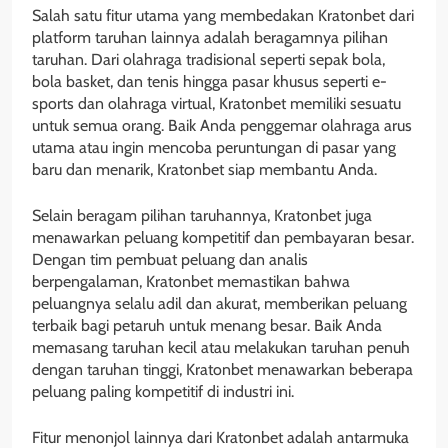
Salah satu fitur utama yang membedakan Kratonbet dari
platform taruhan lainnya adalah beragamnya pilihan
taruhan. Dari olahraga tradisional seperti sepak bola,
bola basket, dan tenis hingga pasar khusus seperti e-
sports dan olahraga virtual, Kratonbet memiliki sesuatu
untuk semua orang. Baik Anda penggemar olahraga arus
utama atau ingin mencoba peruntungan di pasar yang
baru dan menarik, Kratonbet siap membantu Anda.
Selain beragam pilihan taruhannya, Kratonbet juga
menawarkan peluang kompetitif dan pembayaran besar.
Dengan tim pembuat peluang dan analis
berpengalaman, Kratonbet memastikan bahwa
peluangnya selalu adil dan akurat, memberikan peluang
terbaik bagi petaruh untuk menang besar. Baik Anda
memasang taruhan kecil atau melakukan taruhan penuh
dengan taruhan tinggi, Kratonbet menawarkan beberapa
peluang paling kompetitif di industri ini.
Fitur menonjol lainnya dari Kratonbet adalah antarmuka