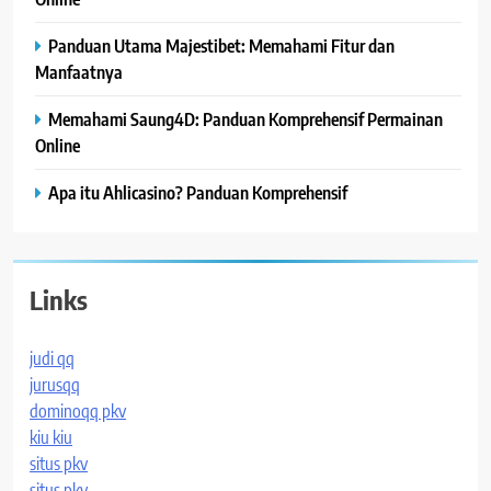
Panduan Utama Majestibet: Memahami Fitur dan
Manfaatnya
Memahami Saung4D: Panduan Komprehensif Permainan
Online
Apa itu Ahlicasino? Panduan Komprehensif
Links
judi qq
jurusqq
dominoqq pkv
kiu kiu
situs pkv
situs pkv