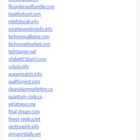
flounderandfumble.com
healthohunt.com
retefuturah.info
smartinvestinginfo.info
technewsalliance.com
technonetmarket.com
tedstanger.net
ufabett732um3.com
uskola.info
wagonpaints.info
waitfornext.com
clearvisionmarketing.co
quantum-code.co
whatnews.me
final-dream.com
finest-replica.net
gestioneinh.info
prosportdaily.net