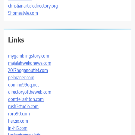
christianarticledirectory.org
5homestyle.com
Links
mygamblingstory.com
majalahwekonews.com
2017hoganoutlet.com
pelmanec.com
domino99qq.net
directoryoftheweb.com
donttellashton.com
rush3studio.com
roro90.com
herzio.com
in-hi5.com