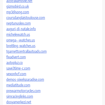
australiamovie.net
gizmobird.co.uk
mp3djsong.com
coursdanglaistoulouse.com
neptunuslex.com
auguri-di-natale.info
michelewatch.us
omega--watches.us
breitling-watches.us
tgarnettcentrallautoads.com
fixadvert.com
autopluz.co
save3time-c.com
vexonhcf.com
demos-pixelsparadise.com
mediatitude.com
prewarmotorcycles.com
simracinglinks.com
dosyamerkezi.net