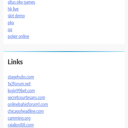
situs pkv games
hk live
slot demo
pkv
qq
poker online
Links
stagehubs.com
1x2forum.net
login99bet.com
secretcourtesans.com
onlinebahisforum1.com
chicagoheadline.com
camming.org
rajalion88.com