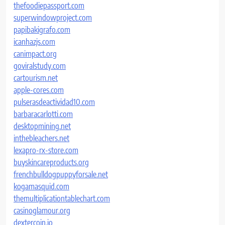
thefoodiepassport.com
superwindowproject.com
papibakigrafo.com
icanhazjs.com
canimpact.org
goviralstudy.com
cartourism.net
apple-cores.com
pulserasdeactividad10.com
barbaracarlotti.com
desktopmining.net
inthebleachers.net
lexapro-rx-store.com
buyskincareproducts.org
frenchbulldogpuppyforsale.net
kogamasquid.com
themultiplicationtablechart.com
casinoglamour.org
dextercoin.io