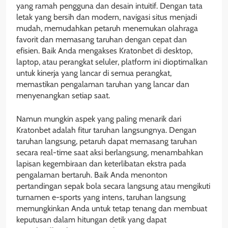
yang ramah pengguna dan desain intuitif. Dengan tata
letak yang bersih dan modern, navigasi situs menjadi
mudah, memudahkan petaruh menemukan olahraga
favorit dan memasang taruhan dengan cepat dan
efisien. Baik Anda mengakses Kratonbet di desktop,
laptop, atau perangkat seluler, platform ini dioptimalkan
untuk kinerja yang lancar di semua perangkat,
memastikan pengalaman taruhan yang lancar dan
menyenangkan setiap saat.
Namun mungkin aspek yang paling menarik dari
Kratonbet adalah fitur taruhan langsungnya. Dengan
taruhan langsung, petaruh dapat memasang taruhan
secara real-time saat aksi berlangsung, menambahkan
lapisan kegembiraan dan keterlibatan ekstra pada
pengalaman bertaruh. Baik Anda menonton
pertandingan sepak bola secara langsung atau mengikuti
turnamen e-sports yang intens, taruhan langsung
memungkinkan Anda untuk tetap tenang dan membuat
keputusan dalam hitungan detik yang dapat