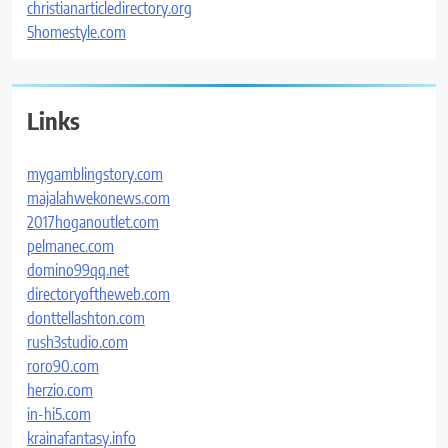
christianarticledirectory.org
5homestyle.com
Links
mygamblingstory.com
majalahwekonews.com
2017hoganoutlet.com
pelmanec.com
domino99qq.net
directoryoftheweb.com
donttellashton.com
rush3studio.com
roro90.com
herzio.com
in-hi5.com
krainafantasy.info