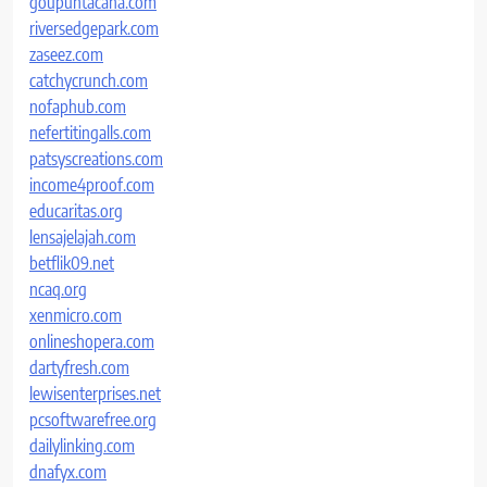
goupuntacana.com
riversedgepark.com
zaseez.com
catchycrunch.com
nofaphub.com
nefertitingalls.com
patsyscreations.com
income4proof.com
educaritas.org
lensajelajah.com
betflik09.net
ncaq.org
xenmicro.com
onlineshopera.com
dartyfresh.com
lewisenterprises.net
pcsoftwarefree.org
dailylinking.com
dnafyx.com