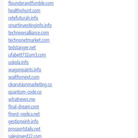
flounderandfumble.com
healthohunt.com
retefuturah.info
smartinvestinginfo.info
technewsalliance.com
technonetmarket.com
tedstanger.net
ufabett732um3.com
uskola.info
wagonpaints.info
waitfornext.com
clearvisionmarketing.co
quantum-code.co
whatnews.me
final-dream.com
finest-replica.net
gestioneinh.info
prosportdaily.net
salesinvest22.com