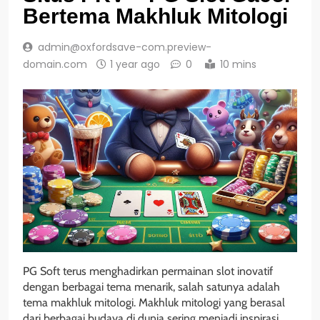
Bertema Makhluk Mitologi
admin@oxfordsave-com.preview-
domain.com
1 year ago
0
10 mins
PG Soft terus menghadirkan permainan slot inovatif
dengan berbagai tema menarik, salah satunya adalah
tema makhluk mitologi. Makhluk mitologi yang berasal
dari berbagai budaya di dunia sering menjadi inspirasi