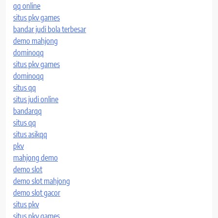
qq online
situs pkv games
bandar judi bola terbesar
demo mahjong
dominoqq
situs pkv games
dominoqq
situs qq
situs judi online
bandarqq
situs qq
situs asikqq
pkv
mahjong demo
demo slot
demo slot mahjong
demo slot gacor
situs pkv
situs pkv games