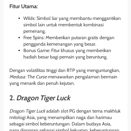
Fitur Utama:
Wilds: Simbol liar yang membantu menggantikan
simbol lain untuk membentuk kombinasi
pemenang.
Free Spins: Memberikan putaran gratis dengan
pengganda kemenangan yang besar.
Bonus Game: Fitur khusus yang memberikan
hadiah besar bagi pemain yang beruntung.
Dengan volatilitas tinggi dan RTP yang menguntungkan,
Medusa: The Curse
menawarkan pengalaman bermain
yang menarik dan penuh kejutan.
2.
Dragon Tiger Luck
Dragon Tiger Luck
adalah slot PG dengan tema makhluk
mitologi Asia, yang menampilkan naga dan harimau
sebagai simbol keberuntungan. Dalam budaya Asia,
naga dianggap sebagai simbol kekuatan, keberuntungan,