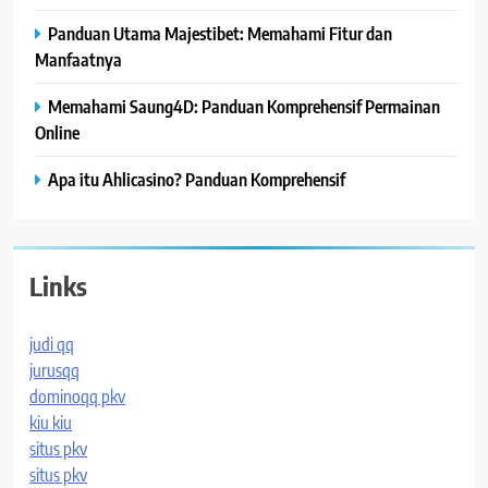
Panduan Utama Majestibet: Memahami Fitur dan
Manfaatnya
Memahami Saung4D: Panduan Komprehensif Permainan
Online
Apa itu Ahlicasino? Panduan Komprehensif
Links
judi qq
jurusqq
dominoqq pkv
kiu kiu
situs pkv
situs pkv