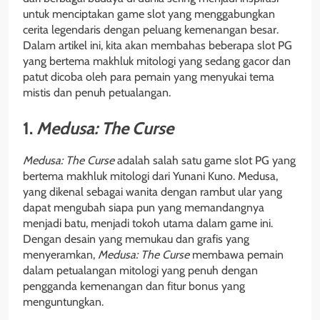
untuk menciptakan game slot yang menggabungkan
cerita legendaris dengan peluang kemenangan besar.
Dalam artikel ini, kita akan membahas beberapa slot PG
yang bertema makhluk mitologi yang sedang gacor dan
patut dicoba oleh para pemain yang menyukai tema
mistis dan penuh petualangan.
1.
Medusa: The Curse
Medusa: The Curse
adalah salah satu game slot PG yang
bertema makhluk mitologi dari Yunani Kuno. Medusa,
yang dikenal sebagai wanita dengan rambut ular yang
dapat mengubah siapa pun yang memandangnya
menjadi batu, menjadi tokoh utama dalam game ini.
Dengan desain yang memukau dan grafis yang
menyeramkan,
Medusa: The Curse
membawa pemain
dalam petualangan mitologi yang penuh dengan
pengganda kemenangan dan fitur bonus yang
menguntungkan.