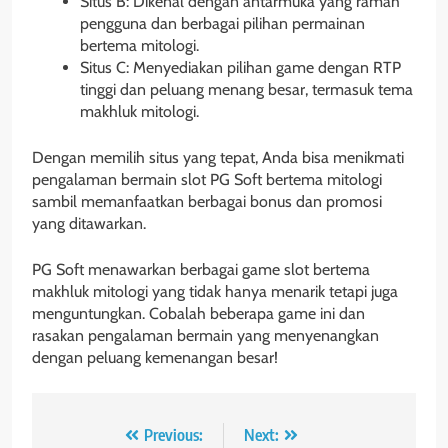
Situs B: Dikenal dengan antarmuka yang ramah
pengguna dan berbagai pilihan permainan
bertema mitologi.
Situs C: Menyediakan pilihan game dengan RTP
tinggi dan peluang menang besar, termasuk tema
makhluk mitologi.
Dengan memilih situs yang tepat, Anda bisa menikmati
pengalaman bermain slot PG Soft bertema mitologi
sambil memanfaatkan berbagai bonus dan promosi
yang ditawarkan.
PG Soft menawarkan berbagai game slot bertema
makhluk mitologi yang tidak hanya menarik tetapi juga
menguntungkan. Cobalah beberapa game ini dan
rasakan pengalaman bermain yang menyenangkan
dengan peluang kemenangan besar!
Post
Previous:
Next: