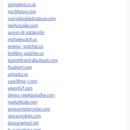
gizmobird.co.uk
mp3djsong.com
coursdanglaistoulouse.com
neptunuslex.com
auguri-di-natale.info
michelewatch.us
omega--watches.us
breitling-watches.us
tgarnettcentrallautoads.com
fixadvert.com
autopluz.co
save3time-c.com
vexonhcf.com
demos-pixelsparadise.com
mediatitude.com
prewarmotorcycles.com
simracinglinks.com
dosyamerkezi.net
le-surrealisme.com