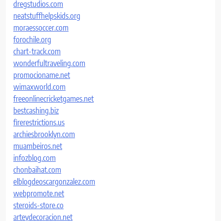
dregstudios.com
neatstuffhelpskids.org
moraessoccer.com
forochile.org
chart-track.com
wonderfultraveling.com
promocioname.net
wimaxworld.com
freeonlinecricketgames.net
bestcashing.biz
firerestrictions.us
archiesbrooklyn.com
muambeiros.net
infozblog.com
chonbaihat.com
elblogdeoscargonzalez.com
webpromote.net
steroids-store.co
arteydecoracion.net