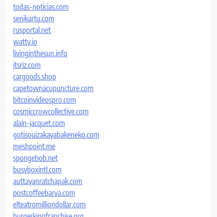
todas-noticias.com
senikartu.com
rusportal.net
watty.io
livinginthesun.info
itsriz.com
cargoods.shop
capetownacupuncture.com
bitcoinvideospro.com
cosmiccrowcollective.com
alain-jacquet.com
gotisouizakayabakeneko.com
meshpoint.me
spongebob.net
busyboxintl.com
auttayanratchapak.com
postcoffeebarva.com
elteatromilliondollar.com
burgerkingfranchise.org