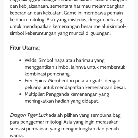
dan kebijaksanaan, sementara harimau melambangkan
keberanian dan kekuatan. Game ini membawa pemain
ke dunia mitologi Asia yang misterius, dengan peluang
untuk mendapatkan kemenangan besar melalui simbol-
simbol keberuntungan yang muncul di gulungan.
Fitur Utama:
Wilds: Simbol naga atau harimau yang
menggantikan simbol lainnya untuk membentuk
kombinasi pemenang.
Free Spins: Memberikan putaran gratis dengan
peluang untuk mendapatkan kemenangan besar.
Multiplier: Pengganda kemenangan yang
meningkatkan hadiah yang didapat.
Dragon Tiger Luck
adalah pilihan yang sempurna bagi
para penggemar mitologi Asia yang ingin merasakan
sensasi permainan yang menguntungkan dan penuh
warna.