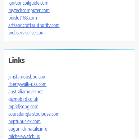
ignitioncoilguide.com
mytechcomputer.com
bioslot168.com
artsandcraftsauthority.com
webservicelive.com
Links
jimsfamousbbq.com
libertywalk-usa.com
australiamovie.net
gizmobird.co.uk
mp3djsong.com
coursdanglaistoulouse.com
neptunuslex.com
auguri-di-natale.info
michelewatch.us