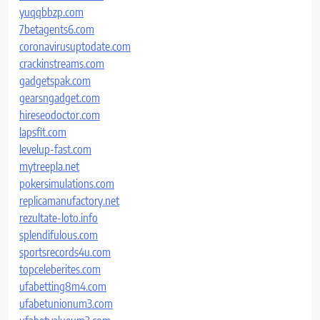
yuqqbbzp.com
7betagents6.com
coronavirusuptodate.com
crackinstreams.com
gadgetspak.com
gearsngadget.com
hireseodoctor.com
lapsfit.com
levelup-fast.com
mytreepla.net
pokersimulations.com
replicamanufactory.net
rezultate-loto.info
splendifulous.com
sportsrecords4u.com
topceleberites.com
ufabetting8m4.com
ufabetunionum3.com