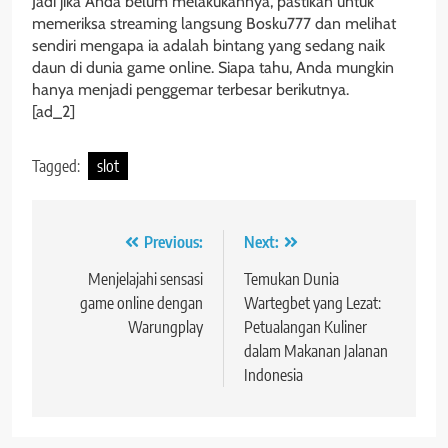
Jadi jika Anda belum melakukannya, pastikan untuk
memeriksa streaming langsung Bosku777 dan melihat
sendiri mengapa ia adalah bintang yang sedang naik
daun di dunia game online. Siapa tahu, Anda mungkin
hanya menjadi penggemar terbesar berikutnya.
[ad_2]
Tagged:
slot
Post
Previous:
Next:
navigation
Menjelajahi sensasi
Temukan Dunia
game online dengan
Wartegbet yang Lezat:
Warungplay
Petualangan Kuliner
dalam Makanan Jalanan
Indonesia