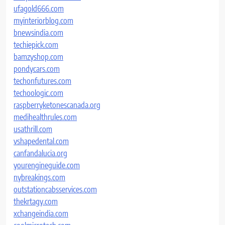
ufagold666.com
myinteriorblog.com
bnewsindia.com
techiepick.com
bamzyshop.com
pondycars.com
techonfutures.com
techoologic.com
raspberryketonescanada.org
medihealthrules.com
usathrill.com
vshapedental.com
canfandalucia.org
yourengineguide.com
nybreakings.com
outstationcabsservices.com
thekrtagy.com
xchangeindia.com