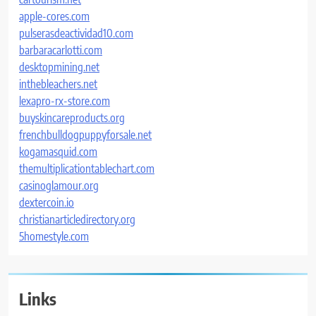
apple-cores.com
pulserasdeactividad10.com
barbaracarlotti.com
desktopmining.net
inthebleachers.net
lexapro-rx-store.com
buyskincareproducts.org
frenchbulldogpuppyforsale.net
kogamasquid.com
themultiplicationtablechart.com
casinoglamour.org
dextercoin.io
christianarticledirectory.org
5homestyle.com
Links