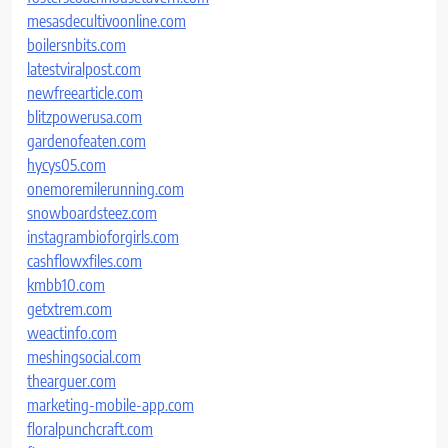
mesasdecultivoonline.com
boilersnbits.com
latestviralpost.com
newfreearticle.com
blitzpowerusa.com
gardenofeaten.com
hycys05.com
onemoremilerunning.com
snowboardsteez.com
instagrambioforgirls.com
cashflowxfiles.com
kmbb10.com
getxtrem.com
weactinfo.com
meshingsocial.com
thearguer.com
marketing-mobile-app.com
floralpunchcraft.com