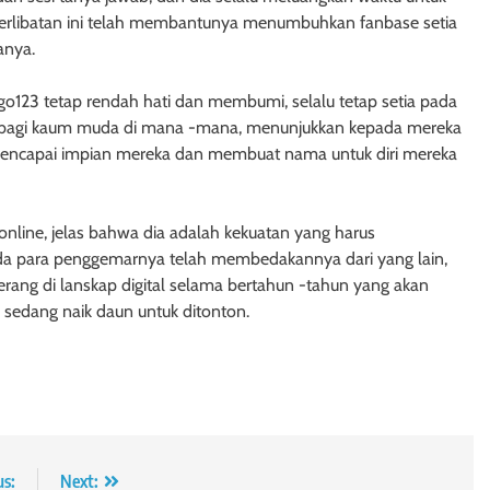
erlibatan ini telah membantunya menumbuhkan fanbase setia
anya.
go123 tetap rendah hati dan membumi, selalu tetap setia pada
utan bagi kaum muda di mana -mana, menunjukkan kepada mereka
mencapai impian mereka dan membuat nama untuk diri mereka
online, jelas bahwa dia adalah kekuatan yang harus
pada para penggemarnya telah membedakannya dari yang lain,
terang di lanskap digital selama bertahun -tahun yang akan
 sedang naik daun untuk ditonton.
us:
Next: