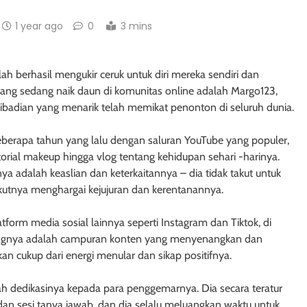
1 year ago
0
3 mins
lah berhasil mengukir ceruk untuk diri mereka sendiri dan
yang sedang naik daun di komunitas online adalah Margo123,
ibadian yang menarik telah memikat penonton di seluruh dunia.
eberapa tahun yang lalu dengan saluran YouTube yang populer,
orial makeup hingga vlog tentang kehidupan sehari -harinya.
 adalah keaslian dan keterkaitannya – dia tidak takut untuk
kutnya menghargai kejujuran dan kerentanannya.
atform media sosial lainnya seperti Instagram dan Tiktok, di
ingnya adalah campuran konten yang menyenangkan dan
an cukup dari energi menular dan sikap positifnya.
 dedikasinya kepada para penggemarnya. Dia secara teratur
dan sesi tanya jawab, dan dia selalu meluangkan waktu untuk