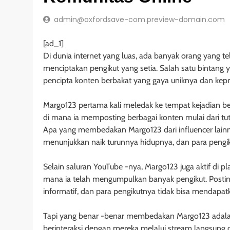
admin@oxfordsave-com.preview-domain.com
[ad_1]
Di dunia internet yang luas, ada banyak orang yang te
menciptakan pengikut yang setia. Salah satu bintang 
pencipta konten berbakat yang gaya uniknya dan kepr
Margo123 pertama kali meledak ke tempat kejadian b
di mana ia memposting berbagai konten mulai dari tut
Apa yang membedakan Margo123 dari influencer lainnya
menunjukkan naik turunnya hidupnya, dan para pengi
Selain saluran YouTube -nya, Margo123 juga aktif di pl
mana ia telah mengumpulkan banyak pengikut. Post
informatif, dan para pengikutnya tidak bisa mendapatk
Tapi yang benar -benar membedakan Margo123 adalah
berinteraksi dengan mereka melalui stream langsung 