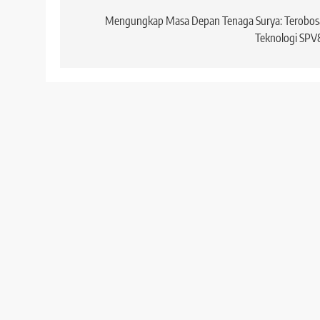
navigation
Mengungkap Masa Depan Tenaga Surya: Terobos
Teknologi SPV