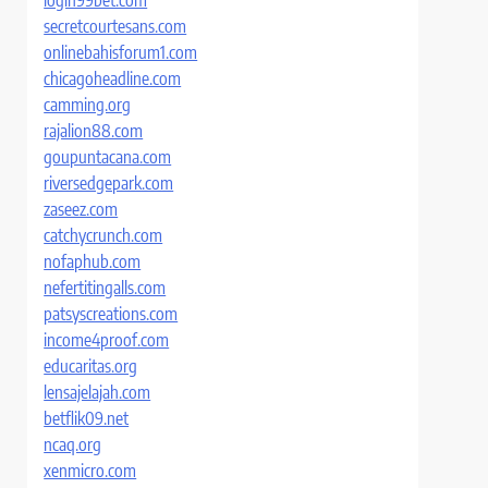
login99bet.com
secretcourtesans.com
onlinebahisforum1.com
chicagoheadline.com
camming.org
rajalion88.com
goupuntacana.com
riversedgepark.com
zaseez.com
catchycrunch.com
nofaphub.com
nefertitingalls.com
patsyscreations.com
income4proof.com
educaritas.org
lensajelajah.com
betflik09.net
ncaq.org
xenmicro.com