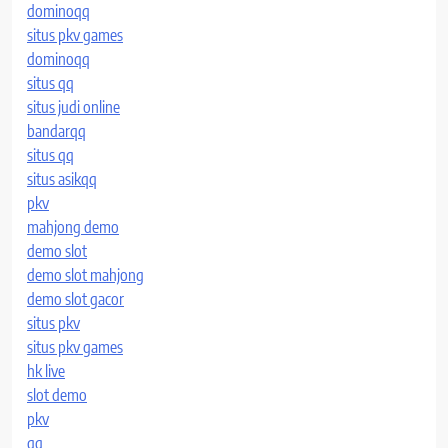
dominoqq
situs pkv games
dominoqq
situs qq
situs judi online
bandarqq
situs qq
situs asikqq
pkv
mahjong demo
demo slot
demo slot mahjong
demo slot gacor
situs pkv
situs pkv games
hk live
slot demo
pkv
qq