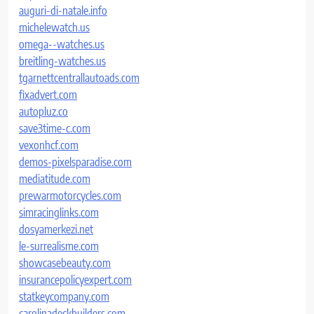
auguri-di-natale.info
michelewatch.us
omega--watches.us
breitling-watches.us
tgarnettcentrallautoads.com
fixadvert.com
autopluz.co
save3time-c.com
vexonhcf.com
demos-pixelsparadise.com
mediatitude.com
prewarmotorcycles.com
simracinglinks.com
dosyamerkezi.net
le-surrealisme.com
showcasebeauty.com
insurancepolicyexpert.com
statkeycompany.com
carolinadeckbuilders.com