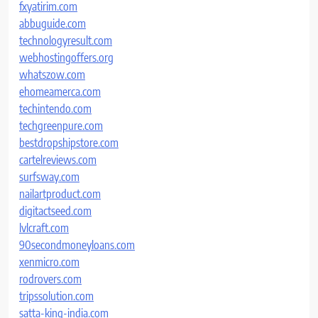
fxyatirim.com
abbuguide.com
technologyresult.com
webhostingoffers.org
whatszow.com
ehomeamerca.com
techintendo.com
techgreenpure.com
bestdropshipstore.com
cartelreviews.com
surfsway.com
nailartproduct.com
digitactseed.com
lvlcraft.com
90secondmoneyloans.com
xenmicro.com
rodrovers.com
tripssolution.com
satta-king-india.com