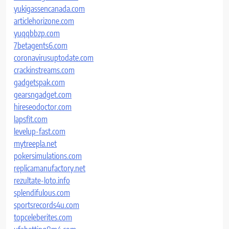
yukigassencanada.com
articlehorizone.com
yuqqbbzp.com
7betagents6.com
coronavirusuptodate.com
crackinstreams.com
gadgetspak.com
gearsngadget.com
hireseodoctor.com
lapsfit.com
levelup-fast.com
mytreepla.net
pokersimulations.com
replicamanufactory.net
rezultate-loto.info
splendifulous.com
sportsrecords4u.com
topceleberites.com