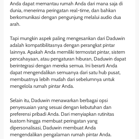
Anda dapat memantau rumah Anda dari mana saja di
dunia, menerima peringatan real-time, dan bahkan
berkomunikasi dengan pengunjung melalui audio dua
arah.
Tapi mungkin aspek paling mengesankan dari Daduwin
adalah kompatibilitasnya dengan perangkat pintar
lainnya. Apakah Anda memiliki termostat pintar, sistem
pencahayaan, atau pengaturan hiburan, Daduwin dapat
berintegrasi dengan mereka semua. Ini berarti Anda
dapat mengendalikan semuanya dari satu hub pusat,
membuatnya lebih mudah dari sebelumnya untuk
mengelola rumah pintar Anda.
Selain itu, Daduwin menawarkan berbagai opsi
penyesuaian yang sesuai dengan kebutuhan dan
preferensi pribadi Anda. Dari menyiapkan rutinitas
kustom hingga membuat peringatan yang
dipersonalisasi, Daduwin membuat Anda
mengendalikan pengalaman rumah pintar Anda.