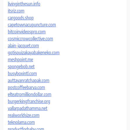
livinginthesun.info
itsriz.com
cargoods.shop
capetownacupuncture.com
bitcoinvideospro.com
cosmiccrowcollective.com
alain-jacquet.com
gotisouizakayabakeneko.com
meshpoint.me
spongebob.net
busyboxintl.com
auttayanratchapak.com
postcoffeebarva.com
elteatromilliondollar.com
burgerkingfranchise.org
vallarpadathamma.net
realworldsize.com
teknolama.com
productforbaby.com