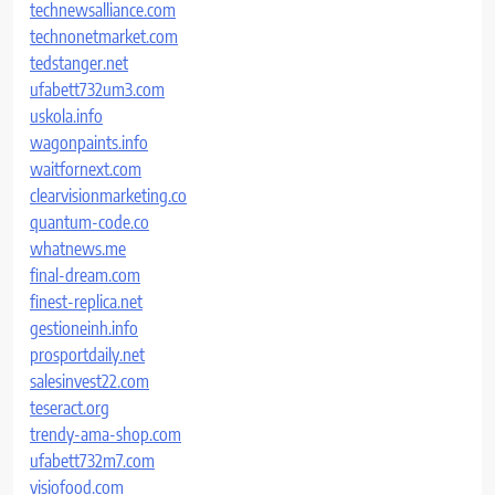
technewsalliance.com
technonetmarket.com
tedstanger.net
ufabett732um3.com
uskola.info
wagonpaints.info
waitfornext.com
clearvisionmarketing.co
quantum-code.co
whatnews.me
final-dream.com
finest-replica.net
gestioneinh.info
prosportdaily.net
salesinvest22.com
teseract.org
trendy-ama-shop.com
ufabett732m7.com
visiofood.com