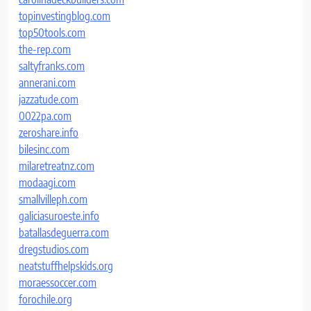
topinvestingblog.com
top50tools.com
the-rep.com
saltyfranks.com
annerani.com
jazzatude.com
0022pa.com
zeroshare.info
bilesinc.com
milaretreatnz.com
modaagi.com
smallvilleph.com
galiciasuroeste.info
batallasdeguerra.com
dregstudios.com
neatstuffhelpskids.org
moraessoccer.com
forochile.org