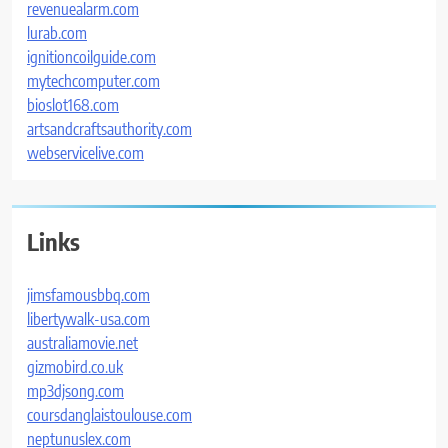
revenuealarm.com
lurab.com
ignitioncoilguide.com
mytechcomputer.com
bioslot168.com
artsandcraftsauthority.com
webservicelive.com
Links
jimsfamousbbq.com
libertywalk-usa.com
australiamovie.net
gizmobird.co.uk
mp3djsong.com
coursdanglaistoulouse.com
neptunuslex.com